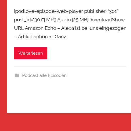
[podlove-episode-web-player publisher=“301″
post_id=“301″] MP3 Audio [25 MB]DownloadShow
URL Amazon Echo – Alexa ist bei uns eingezogen
– Artikel anhören. Ganz
Weiterlesen
Podcast alle Episoden