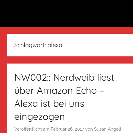
Schlagwort:
alexa
NW002:: Nerdweib liest
über Amazon Echo –
Alexa ist bei uns
eingezogen
Veröffentlicht am
Februar 26, 2017
von
Susan Angeli