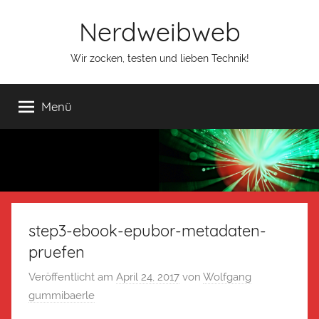
Nerdweibweb
Wir zocken, testen und lieben Technik!
Menü
step3-ebook-epubor-metadaten-
pruefen
Veröffentlicht am
April 24, 2017
von
Wolfgang
gummibaerle