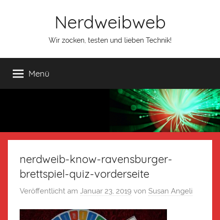
Nerdweibweb
Wir zocken, testen und lieben Technik!
Menü
nerdweib-know-ravensburger-
brettspiel-quiz-vorderseite
Veröffentlicht am
Januar 23, 2019
von
Susan Angeli