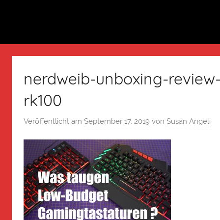
nerdweib-unboxing-review-
rk100
Veröffentlicht am
September 17, 2019
von
Susan Angeli