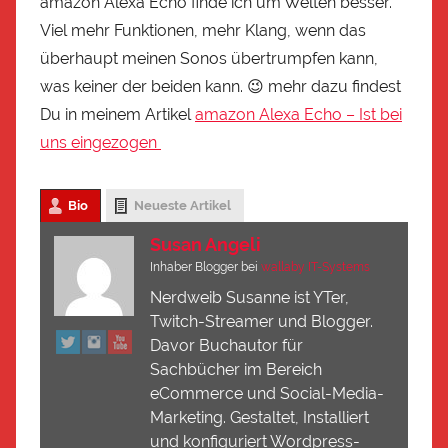
amazon Alexa Echo finde ich um Welten besser.
Viel mehr Funktionen, mehr Klang, wenn das
überhaupt meinen Sonos übertrumpfen kann,
was keiner der beiden kann. 😉 mehr dazu findest
Du in meinem Artikel
amazon Alexa Echo – Ist bei
uns eingezogen
Bio
Neueste Artikel
Susan Angeli
Inhaber Blogger
bei
wallaby IT-Systems
Nerdweib Susanne ist YTer,
Twitch-Streamer und Blogger.
Davor Buchautor für
Sachbücher im Bereich
eCommerce und Social-Media-
Marketing. Gestaltet, Installiert
und konfiguriert Wordpress-