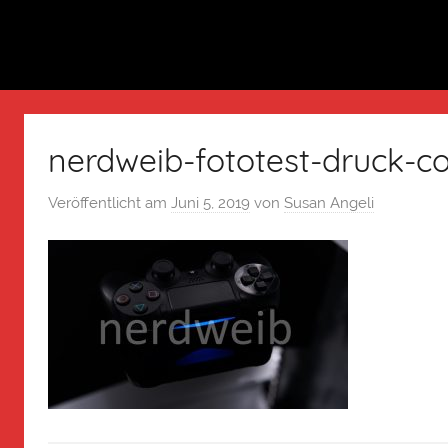
nerdweib-fototest-druck-co
Veröffentlicht am
Juni 5, 2019
von
Susan Angeli